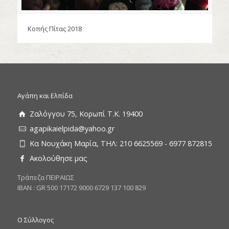
Κοπής Πίτας 2018
Αγάπη και Ελπίδα
Ζαλόγγου 75, Κορωπί Τ.Κ. 19400
agapikaielpida@yahoo.gr
Κα Νουχάκη Μαρία, ΤΗΛ: 210 6625569 - 6977 872815
Ακολούθησε μας
Tράπεζα ΠΕΙΡΑΙΩΣ
ΙΒΑΝ : GR 500 17172 9000 6729 137 100 829
Ο Σύλλογος