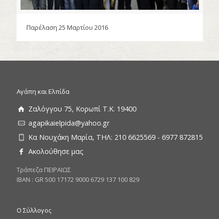
Παρέλαση 25 Μαρτίου 2016
Αγάπη και Ελπίδα
Ζαλόγγου 75, Κορωπί Τ.Κ. 19400
agapikaielpida@yahoo.gr
Κα Νουχάκη Μαρία, ΤΗΛ: 210 6625569 - 6977 872815
Ακολούθησε μας
Tράπεζα ΠΕΙΡΑΙΩΣ
ΙΒΑΝ : GR 500 17172 9000 6729 137 100 829
Ο Σύλλογος