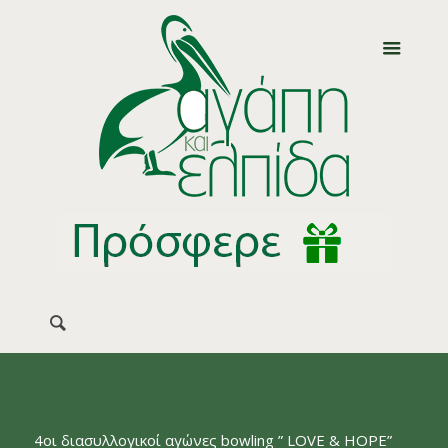
4οι διασυλλογικοί αγώνες bowling ” LOVE & HOPE”