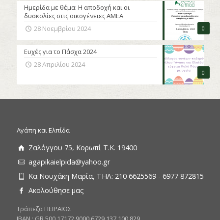
Ημερίδα με θέμα: Η αποδοχή και οι
δυσκολίες στις οικογένειες ΑΜΕΑ
28 Νοεμβρίου 2024
0
Ευχές για το Πάσχα 2024
28 Απριλίου 2024
0
Αγάπη και Ελπίδα
Ζαλόγγου 75, Κορωπί Τ.Κ. 19400
agapikaielpida@yahoo.gr
Κα Νουχάκη Μαρία, ΤΗΛ: 210 6625569 - 6977 872815
Ακολούθησε μας
Tράπεζα ΠΕΙΡΑΙΩΣ
ΙΒΑΝ : GR 500 17172 9000 6729 137 100 829