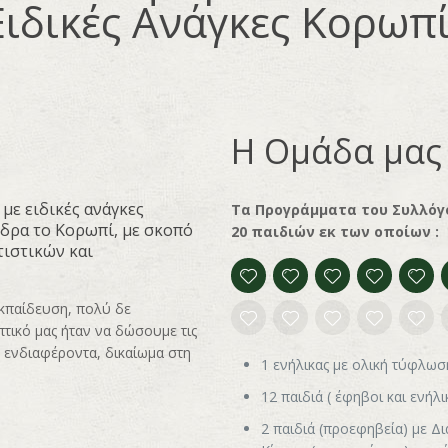
Ειδικές Ανάγκες Κορωπ
Η Ομάδα μας
 με ειδικές ανάγκες
Τα Προγράμματα του Συλλόγο
δρα το Κορωπί, με σκοπό
20 παιδιών εκ των οποίων :
τιστικών και
εκπαίδευση, πολύ δε
τικό μας ήταν να δώσουμε τις
, ενδιαφέροντα, δικαίωμα στη
1 ενήλικας με ολική τύφλωσ
12 παιδιά ( έφηβοι και ενήλ
2 παιδιά (προεφηβεία) με Δ