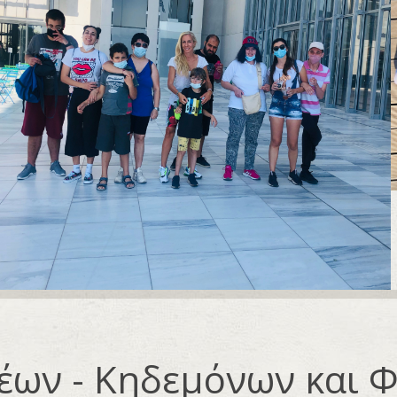
έων - Κηδεμόνων και 