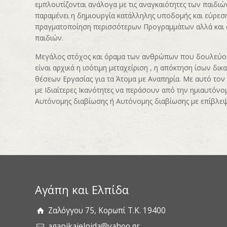
εμπλουτίζονται ανάλογα με τις αναγκαιότητες των παιδιώ
παραμένει η δημιουργία κατάλληλης υποδομής και εύρε
πραγματοποίηση περισσότερων Προγραμμάτων αλλά και 
παιδιών.
Μεγάλος στόχος και όραμα των ανθρώπων που δουλεύου
είναι αρχικά η ισότιμη μεταχείριση , η απόκτηση ίσων δι
θέσεων Εργασίας για τα Άτομα με Αναπηρία. Με αυτό το
με Ιδιαίτερες Ικανότητες να περάσουν από την ημιαυτόνο
Αυτόνομης διαβίωσης ή Αυτόνομης διαβίωσης με επίβλεψ
Αγάπη και Ελπίδα
Ζαλόγγου 75, Κορωπί Τ.Κ. 19400
agapikaielpida@yahoo.gr