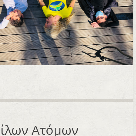
Φίλων Ατόμων