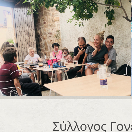
Σύλλογος Γον