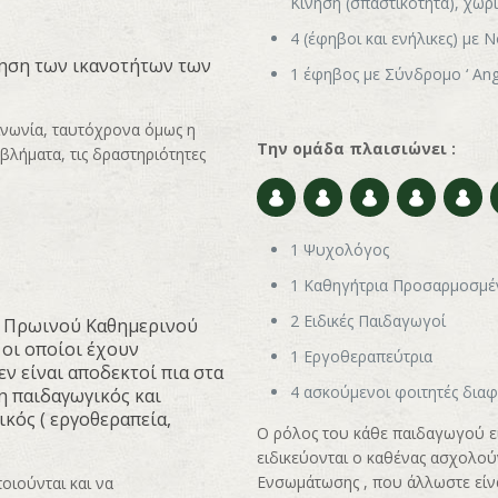
Κίνηση (σπαστικότητα), χωρί
4 (έφηβοι και ενήλικες) με 
ίηση των ικανοτήτων των
1 έφηβος με Σύνδρομο ‘ An
ινωνία, ταυτόχρονα όμως η
Την ομάδα πλαισιώνει :
βλήματα, τις δραστηριότητες
1 Ψυχολόγος
1 Καθηγήτρια Προσαρμοσμέ
2 Ειδικές Παιδαγωγοί
α Πρωινού Καθημερινού
 οι οποίοι έχουν
1 Εργοθεραπεύτρια
εν είναι αποδεκτοί πια στα
4 ασκούμενοι φοιτητές δια
ση παιδαγωγικός και
ικός ( εργοθεραπεία,
Ο ρόλος του κάθε παιδαγωγού εί
ειδικεύονται ο καθένας ασχολούν
Ενσωμάτωσης , που άλλωστε είν
ιούνται και να