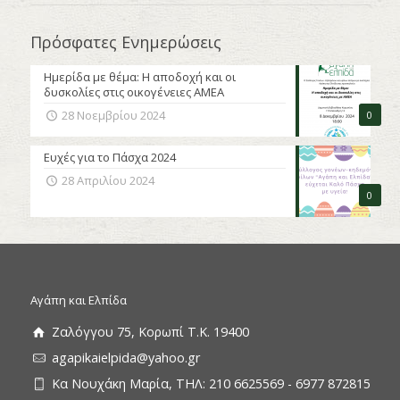
Πρόσφατες Ενημερώσεις
Ημερίδα με θέμα: Η αποδοχή και οι
δυσκολίες στις οικογένειες ΑΜΕΑ
28 Νοεμβρίου 2024
0
Ευχές για το Πάσχα 2024
28 Απριλίου 2024
0
Αγάπη και Ελπίδα
Ζαλόγγου 75, Κορωπί Τ.Κ. 19400
agapikaielpida@yahoo.gr
Κα Νουχάκη Μαρία, ΤΗΛ: 210 6625569 - 6977 872815