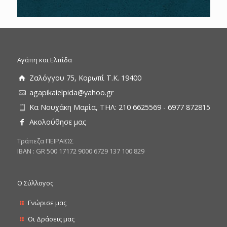
Αγάπη και Ελπίδα
Ζαλόγγου 75, Κορωπί Τ.Κ. 19400
agapikaielpida@yahoo.gr
Κα Νουχάκη Μαρία, ΤΗΛ: 210 6625569 - 6977 872815
Ακολούθησε μας
Tράπεζα ΠΕΙΡΑΙΩΣ
ΙΒΑΝ : GR 500 17172 9000 6729 137 100 829
Ο Σύλλογος
Γνώρισε μας
Οι Δράσεις μας