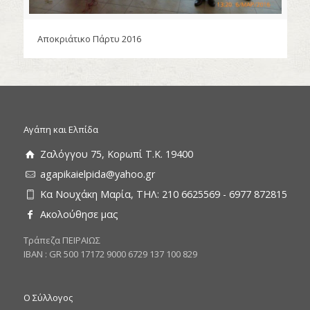
Αποκριάτικο Πάρτυ 2016
Αγάπη και Ελπίδα
Ζαλόγγου 75, Κορωπί Τ.Κ. 19400
agapikaielpida@yahoo.gr
Κα Νουχάκη Μαρία, ΤΗΛ: 210 6625569 - 6977 872815
Ακολούθησε μας
Tράπεζα ΠΕΙΡΑΙΩΣ
ΙΒΑΝ : GR 500 17172 9000 6729 137 100 829
Ο Σύλλογος