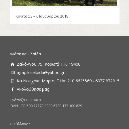
Κόνιτσα 3 – 6 Ιανουαρίου 2018
Αγάπη και Ελπίδα
Ζαλόγγου 75, Κορωπί Τ.Κ. 19400
agapikaielpida@yahoo.gr
Κα Νουχάκη Μαρία, ΤΗΛ: 210 6625569 - 6977 872815
Ακολούθησε μας
Tράπεζα ΠΕΙΡΑΙΩΣ
ΙΒΑΝ : GR 500 17172 9000 6729 137 100 829
Ο Σύλλογος