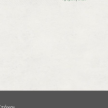
Στόχοι