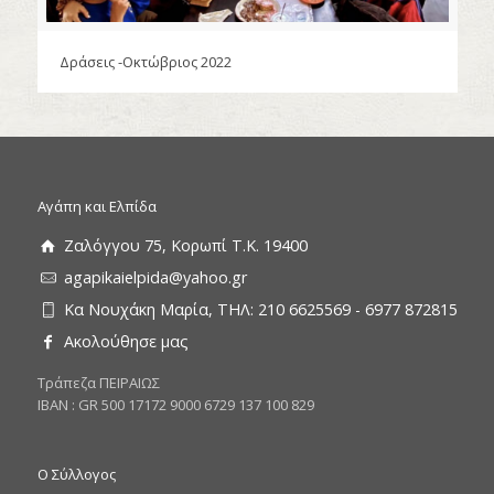
Δράσεις -Οκτώβριος 2022
Αγάπη και Ελπίδα
Ζαλόγγου 75, Κορωπί Τ.Κ. 19400
agapikaielpida@yahoo.gr
Κα Νουχάκη Μαρία, ΤΗΛ: 210 6625569 - 6977 872815
Ακολούθησε μας
Tράπεζα ΠΕΙΡΑΙΩΣ
ΙΒΑΝ : GR 500 17172 9000 6729 137 100 829
Ο Σύλλογος