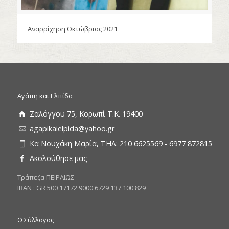
Αναρρίχηση Οκτώβριος 2021
Αγάπη και Ελπίδα
Ζαλόγγου 75, Κορωπί Τ.Κ. 19400
agapikaielpida@yahoo.gr
Κα Νουχάκη Μαρία, ΤΗΛ: 210 6625569 - 6977 872815
Ακολούθησε μας
Tράπεζα ΠΕΙΡΑΙΩΣ
ΙΒΑΝ : GR 500 17172 9000 6729 137 100 829
Ο Σύλλογος