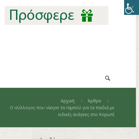
Αρχική
Άρθρα
Ο σύλλογος που νίκησε τα ταμπού για τα παιδιά με
ειδικές ανάγκες στο Κορωπί