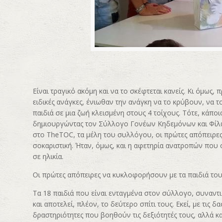
Είναι τραγικό ακόμη και να το σκέφτεται κανείς. Κι όμως, 
ειδικές ανάγκες, ένιωθαν την ανάγκη να το κρύβουν, να τ
παιδιά σε μια ζωή κλεισμένη στους 4 τοίχους. Τότε, κάποι
δημιουργώντας τον Σύλλογο Γονέων Κηδεμόνων και Φίλω
στο TheTOC, τα μέλη του συλλόγου, οι πρώτες απόπειρες
σοκαριστική. Ήταν, όμως, και η αφετηρία ανατροπών που
σε ηλικία.
Οι πρώτες απόπειρες να κυκλοφορήσουν με τα παιδιά τους
Τα 18 παιδιά που είναι ενταγμένα στον σύλλογο, συναντ
και αποτελεί, πλέον, το δεύτερο σπίτι τους. Εκεί, με τις
δραστηριότητες που βοηθούν τις δεξιότητές τους, αλλά κ