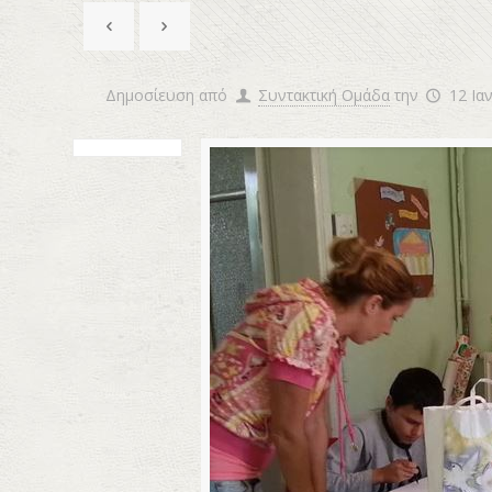
Δημοσίευση από
Συντακτική Ομάδα
την
12 Ια