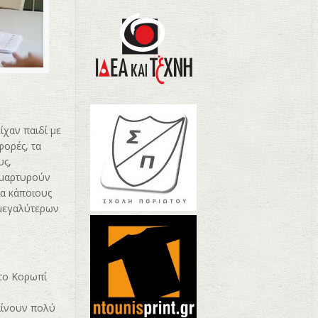
ίχαν παιδί με
φορές, τα
υς,
 μαρτυρούν
ια κάποιους
 μεγαλύτερων
στο Κορωπί
θαίνουν πολύ