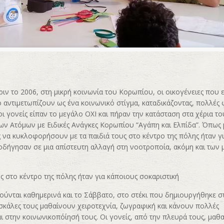
πριν το 2006, στη μικρή κοινωνία του Κορωπίου, οι οικογένειες που ε
ο αντιμετωπίζουν ως ένα κοινωνικό στίγμα, καταδικάζοντας, πολλές 
οι γονείς είπαν το μεγάλο ΟΧΙ και πήραν την κατάσταση στα χέρια το
ν Ατόμων με Ειδικές Ανάγκες Κορωπίου “Αγάπη και Ελπίδα”. Όπως
 να κυκλοφορήσουν με τα παιδιά τους στο κέντρο της πόλης ήταν γ
 οδήγησαν σε μια απίστευτη αλλαγή στη νοοτροποία, ακόμη και των
 στο κέντρο της πόλης ήταν για κάποιους σοκαριστική
ιούνται καθημερινά και το Σάββατο, στο στέκι που δημιουργήθηκε 
 δασκάλες τους μαθαίνουν χειροτεχνία, ζωγραφική και κάνουν πολλές
αι στην κοινωνικοπόίησή τους. Οι γονείς, από την πλευρά τους, μα