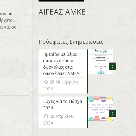
AΙΓΕΑΣ ΑΜΚΕ
ουν μία
έρχεται,
ι και σε
Πρόσφατες Ενημερώσεις
Ημερίδα με θέμα: Η
αποδοχή και οι
δυσκολίες στις
0
οικογένειες ΑΜΕΑ
28 Νοεμβρίου
2024
Ευχές για το Πάσχα
2024
0
28 Απριλίου
2024